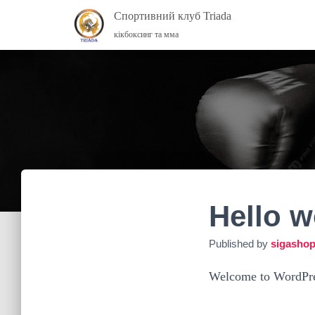
Спортивний клуб Triada
кікбоксинг та мма
Hello w
Published by
sigasho
Welcome to WordPress.